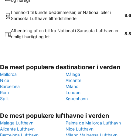
og hurtigt
I henhold til kunde bedømmelser, er National biler i
9.6
Sarasota Lufthavn tilfredstillende
Afhentning af en bil fra National i Sarasota Lufthavn er
8.8
rimligt hurtigt og let
De mest populære destinationer i verden
Mallorca
Málaga
Nice
Alicante
Barcelona
Milano
Rom
London
Split
København
De mest populære lufthavne i verden
Malaga Lufthavn
Palma de Mallorca Lufthavn
Alicante Lufthavn
Nice Lufthavn
Barcelona Lufthavn
Milano Malpensa Lufthavn