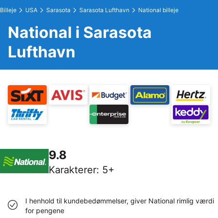
Billeje
USA
Sarasota
Sarasota Lufthavn
National billeje
National i Sarasota
Lufthavn
9.8
Karakterer
:
5+
I henhold til kundebedømmelser, giver National rimlig værdi
for pengene