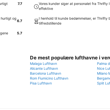
urtigt
7.7
Vores kunder siger at personalet fra Thrifty
effektive
 hurtigt og
I henhold til kunde bedømmelser, er Thrifty 
6.7
tilfredstillende
engene
5.7
De mest populære lufthavne i ve
Malaga Lufthavn
Palma d
Alicante Lufthavn
Nice Lu
Barcelona Lufthavn
Milano 
Rom Fiumicino Lufthavn
Bergamo
Pisa Lufthavn
Split Lu