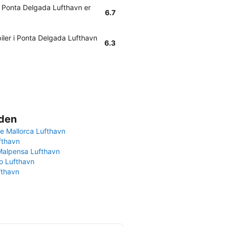
 I Ponta Delgada Lufthavn er
6.7
biler i Ponta Delgada Lufthavn
6.3
rden
e Mallorca Lufthavn
fthavn
Malpensa Lufthavn
 Lufthavn
fthavn