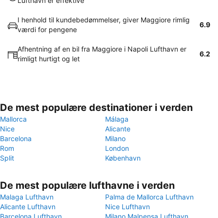
Lufthavn er effektive
I henhold til kundebedømmelser, giver Maggiore rimlig
6.9
værdi for pengene
Afhentning af en bil fra Maggiore i Napoli Lufthavn er
6.2
rimligt hurtigt og let
De mest populære destinationer i verden
Mallorca
Málaga
Nice
Alicante
Barcelona
Milano
Rom
London
Split
København
De mest populære lufthavne i verden
Malaga Lufthavn
Palma de Mallorca Lufthavn
Alicante Lufthavn
Nice Lufthavn
Barcelona Lufthavn
Milano Malpensa Lufthavn