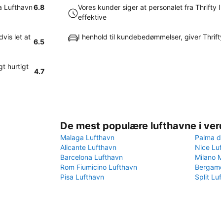
sa Lufthavn
6.8
Vores kunder siger at personalet fra Thrifty
effektive
vis let at
I henhold til kundebedømmelser, giver Thrift
6.5
gt hurtigt
4.7
De mest populære lufthavne i ve
Malaga Lufthavn
Palma d
Alicante Lufthavn
Nice Lu
Barcelona Lufthavn
Milano 
Rom Fiumicino Lufthavn
Bergamo
Pisa Lufthavn
Split Lu