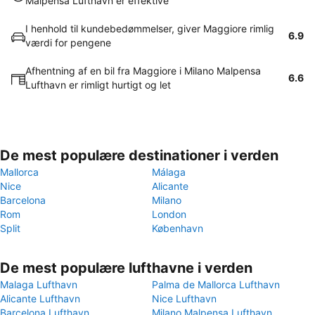
Malpensa Lufthavn er effektive
I henhold til kundebedømmelser, giver Maggiore rimlig
6.9
værdi for pengene
Afhentning af en bil fra Maggiore i Milano Malpensa
6.6
Lufthavn er rimligt hurtigt og let
De mest populære destinationer i verden
Mallorca
Málaga
Nice
Alicante
Barcelona
Milano
Rom
London
Split
København
De mest populære lufthavne i verden
Malaga Lufthavn
Palma de Mallorca Lufthavn
Alicante Lufthavn
Nice Lufthavn
Barcelona Lufthavn
Milano Malpensa Lufthavn