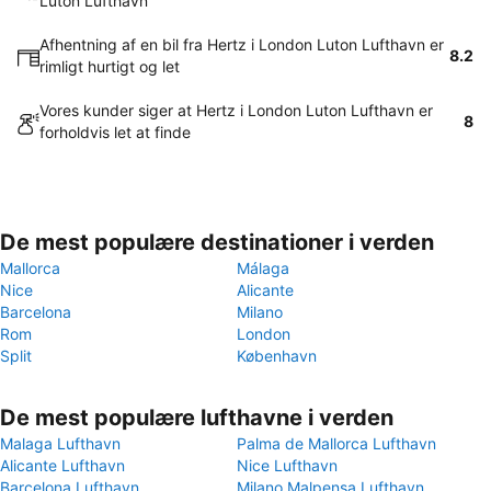
Luton Lufthavn
Afhentning af en bil fra Hertz i London Luton Lufthavn er
8.2
rimligt hurtigt og let
Vores kunder siger at Hertz i London Luton Lufthavn er
8
forholdvis let at finde
De mest populære destinationer i verden
Mallorca
Málaga
Nice
Alicante
Barcelona
Milano
Rom
London
Split
København
De mest populære lufthavne i verden
Malaga Lufthavn
Palma de Mallorca Lufthavn
Alicante Lufthavn
Nice Lufthavn
Barcelona Lufthavn
Milano Malpensa Lufthavn