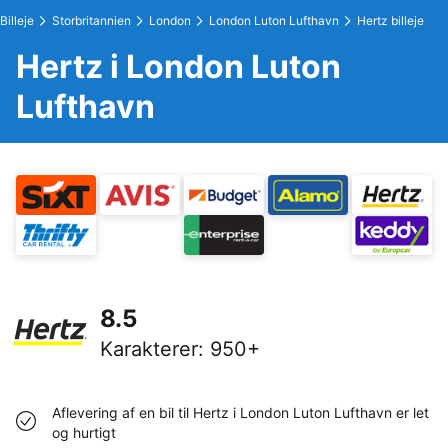
Billeje
Storbritannien
London
London Luton Lufthavn
Hertz billeje
Hertz i London Luton
Lufthavn
8.5
Karakterer
:
950+
Aflevering af en bil til Hertz i London Luton Lufthavn er let
og hurtigt