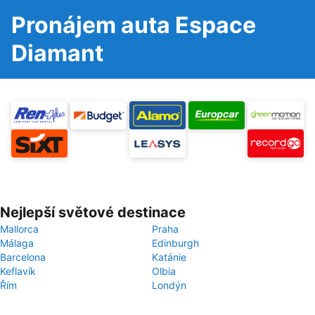
Pronájem auta Espace
Diamant
Nejlepší světové destinace
Mallorca
Praha
Málaga
Edinburgh
Barcelona
Katánie
Keflavík
Olbia
Řím
Londýn