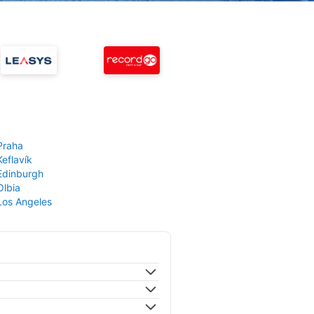
Praha
Keflavík
 Edinburgh
Olbia
 Los Angeles