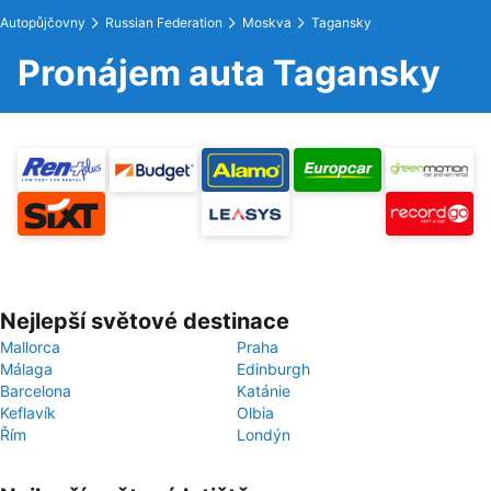
Autopůjčovny
Russian Federation
Moskva
Tagansky
Pronájem auta Tagansky
Nejlepší světové destinace
Mallorca
Praha
Málaga
Edinburgh
Barcelona
Katánie
Keflavík
Olbia
Řím
Londýn