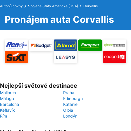
Autopůjčovny
Spojené Státy Americké (USA)
Corvallis
Pronájem auta Corvallis
Nejlepší světové destinace
Mallorca
Praha
Málaga
Edinburgh
Barcelona
Katánie
Keflavík
Olbia
Řím
Londýn