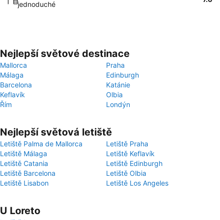
jednoduché
Nejlepší světové destinace
Mallorca
Praha
Málaga
Edinburgh
Barcelona
Katánie
Keflavík
Olbia
Řím
Londýn
Nejlepší světová letiště
Letiště Palma de Mallorca
Letiště Praha
Letiště Málaga
Letiště Keflavík
Letiště Catania
Letiště Edinburgh
Letiště Barcelona
Letiště Olbia
Letiště Lisabon
Letiště Los Angeles
U Loreto