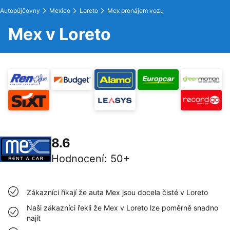
Autopůjčovny
Mexico
Loreto
Mex pronájem vozu
Mex v Loreto
8.6
Hodnocení
:
50+
Zákazníci říkají že auta Mex jsou docela čisté v Loreto
Naši zákazníci řekli že Mex v Loreto lze poměrně snadno
najít