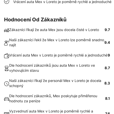
Vrácení auta Mex v Loreto je poměrně rychlé a jednoduché
Hodnocení Od Zákazníků
Zákazníci říkají že auta Mex jsou docela čisté v Loreto
9.7
Naši zákazníci řekli že Mex v Loreto lze poměrně snadno
9.4
najít
Vrácení auta Mex v Loreto je poměrně rychlé a jednoduché
9
Dle hodnocení zákazníků jsou auta Mex v Loreto ve
8.7
vyhovujícím stavu
Naši zákazníci říkají že personál Mex v Loreto je docela
8.3
schopný
Dle hodnocení zákazníků, Mex poskytuje přiměřenou
8.1
hodnotu za peníze
Vyzvednutí auta Mex v Loreto je poměrně rychlé a
7.6