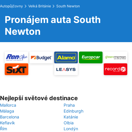
Autopůjčovny
Velká Británie
South Newton
Pronájem auta South
Newton
Nejlepší světové destinace
Mallorca
Praha
Málaga
Edinburgh
Barcelona
Katánie
Keflavík
Olbia
Řím
Londýn