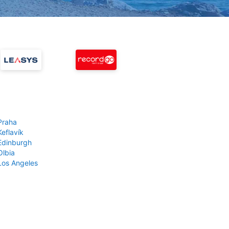
Praha
Keflavík
 Edinburgh
Olbia
 Los Angeles