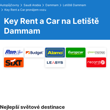
Autopůjčovny
Saudi Arabia
Dammam
Letiště Dammam
Key Rent a Car pronájem vozu
Key Rent a Car na Letiště
Dammam
Nejlepší světové destinace