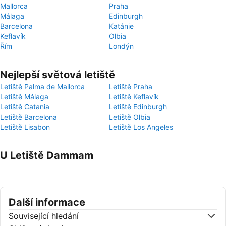
Mallorca
Praha
Málaga
Edinburgh
Barcelona
Katánie
Keflavík
Olbia
Řím
Londýn
Nejlepší světová letiště
Letiště Palma de Mallorca
Letiště Praha
Letiště Málaga
Letiště Keflavík
Letiště Catania
Letiště Edinburgh
Letiště Barcelona
Letiště Olbia
Letiště Lisabon
Letiště Los Angeles
U Letiště Dammam
Další informace
Související hledání