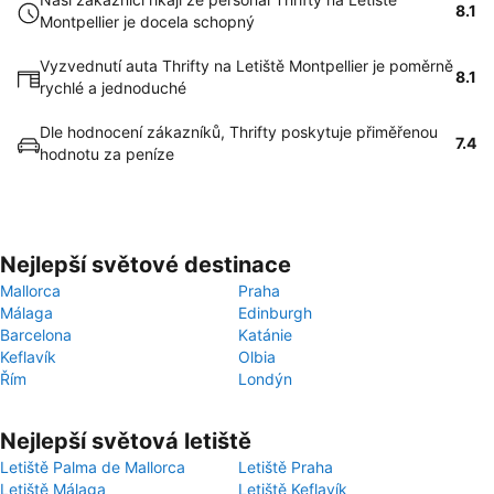
8.1
Montpellier je docela schopný
Vyzvednutí auta Thrifty na Letiště Montpellier je poměrně
8.1
rychlé a jednoduché
Dle hodnocení zákazníků, Thrifty poskytuje přiměřenou
7.4
hodnotu za peníze
Nejlepší světové destinace
Mallorca
Praha
Málaga
Edinburgh
Barcelona
Katánie
Keflavík
Olbia
Řím
Londýn
Nejlepší světová letiště
Letiště Palma de Mallorca
Letiště Praha
Letiště Málaga
Letiště Keflavík