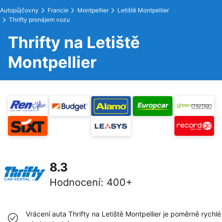
Autopůjčovny
Francie
Montpellier
Letiště Montpellier
Thrifty pronájem vozu
Thrifty na Letiště
Montpellier
8.3
Hodnocení
:
400+
Vrácení auta Thrifty na Letiště Montpellier je poměrně rychlé