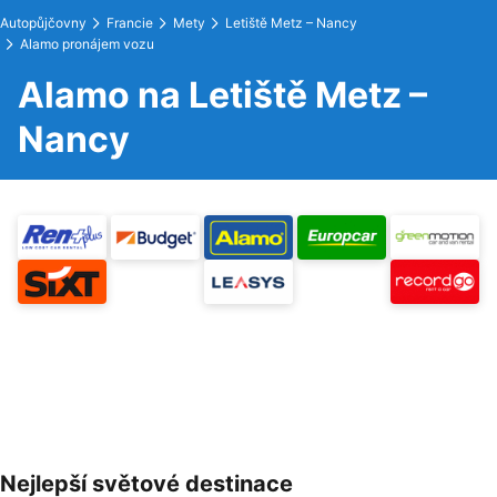
Autopůjčovny
Francie
Mety
Letiště Metz – Nancy
Alamo pronájem vozu
Alamo na Letiště Metz –
Nancy
Nejlepší světové destinace