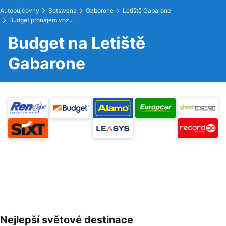
Autopůjčovny
Botswana
Gaborone
Letiště Gabarone
Budget pronájem vozu
Budget na Letiště
Gabarone
Nejlepší světové destinace