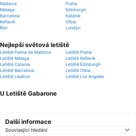
Mallorca
Praha
Málaga
Edinburgh
Barcelona
Katánie
Keflavík
Olbia
Řím
Londýn
Nejlepší světová letiště
Letiště Palma de Mallorca
Letiště Praha
Letiště Málaga
Letiště Keflavík
Letiště Catania
Letiště Edinburgh
Letiště Barcelona
Letiště Olbia
Letiště Lisabon
Letiště Los Angeles
U Letiště Gabarone
Další informace
Související hledání