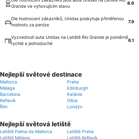
8.6
Grande ve vyhovujícím stavu
Dle hodnocení zákazníků, Unidas poskytuje přiměřenou
7.9
hodnotu za peníze
Vyzvednutí auta Unidas na Letiště Rio Grande je poměrně
6.1
rychlé a jednoduché
Nejlepší světové destinace
Mallorca
Praha
Málaga
Edinburgh
Barcelona
Katánie
Keflavík
Olbia
Řím
Londýn
Nejlepší světová letiště
Letiště Palma de Mallorca
Letiště Praha
Letiště Málaga
Letiště Keflavík