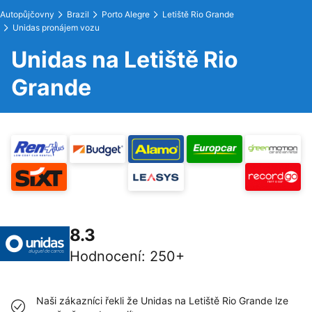
Autopůjčovny
Brazil
Porto Alegre
Letiště Rio Grande
Unidas pronájem vozu
Unidas na Letiště Rio
Grande
8.3
Hodnocení
:
250+
Naši zákazníci řekli že Unidas na Letiště Rio Grande lze