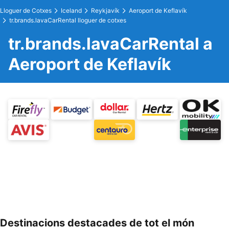
Lloguer de Cotxes
Iceland
Reykjavík
Aeroport de Keflavík
tr.brands.lavaCarRental lloguer de cotxes
tr.brands.lavaCarRental a
Aeroport de Keflavík
Destinacions destacades de tot el món