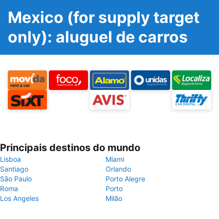
Mexico (for supply target
only): aluguel de carros
Principais destinos do mundo
Lisboa
Miami
Santiago
Orlando
São Paulo
Porto Alegre
Roma
Porto
Los Angeles
Milão