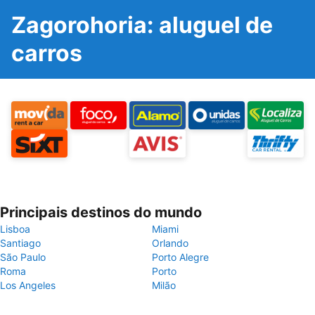
Zagorohoria: aluguel de
carros
Principais destinos do mundo
Lisboa
Miami
Santiago
Orlando
São Paulo
Porto Alegre
Roma
Porto
Los Angeles
Milão