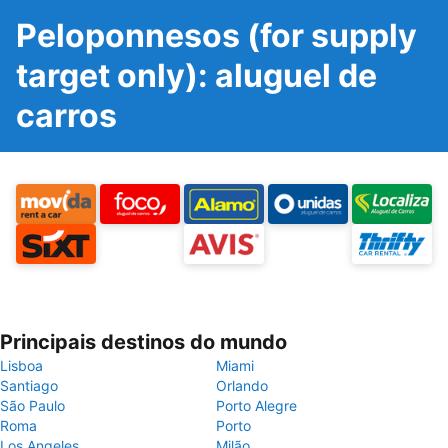
Peloponnesos (for supply
target only): aluguel de
carros
Principais destinos do mundo
Lisboa
Miami
Santiago
Orlando
São Paulo
Porto Alegre
Roma
Porto
Los Angeles
Milão