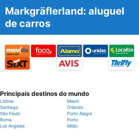
Markgräflerland: aluguel
de carros
Principais destinos do mundo
Lisboa
Miami
Santiago
Orlando
São Paulo
Porto Alegre
Roma
Porto
Los Angeles
Milão