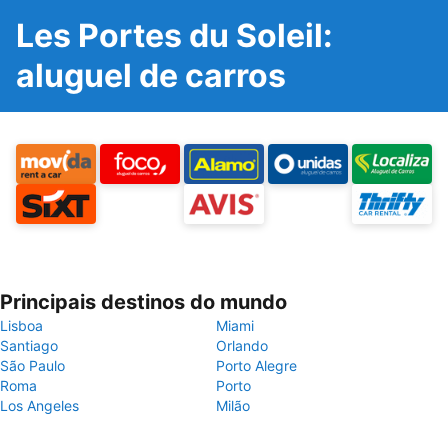
Les Portes du Soleil:
aluguel de carros
Principais destinos do mundo
Lisboa
Miami
Santiago
Orlando
São Paulo
Porto Alegre
Roma
Porto
Los Angeles
Milão