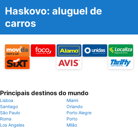
Haskovo: aluguel de
carros
Principais destinos do mundo
Lisboa
Miami
Santiago
Orlando
São Paulo
Porto Alegre
Roma
Porto
Los Angeles
Milão