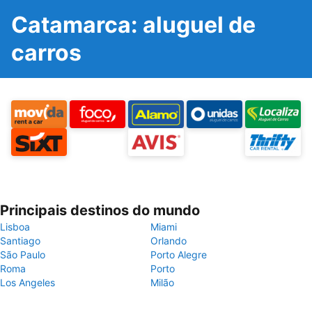
Catamarca: aluguel de
carros
Principais destinos do mundo
Lisboa
Miami
Santiago
Orlando
São Paulo
Porto Alegre
Roma
Porto
Los Angeles
Milão