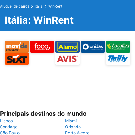
Aluguel de carros
Itália
WinRent
Itália: WinRent
Principais destinos do mundo
Lisboa
Miami
Santiago
Orlando
São Paulo
Porto Alegre