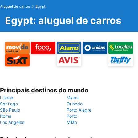
Aluguel de carros
Egypt
Egypt: aluguel de carros
Principais destinos do mundo
Lisboa
Miami
Santiago
Orlando
São Paulo
Porto Alegre
Roma
Porto
Los Angeles
Milão