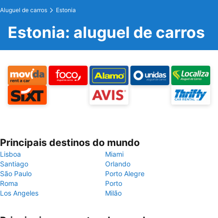
Aluguel de carros
Estonia
Estonia: aluguel de carros
Principais destinos do mundo
Lisboa
Miami
Santiago
Orlando
São Paulo
Porto Alegre
Roma
Porto
Los Angeles
Milão