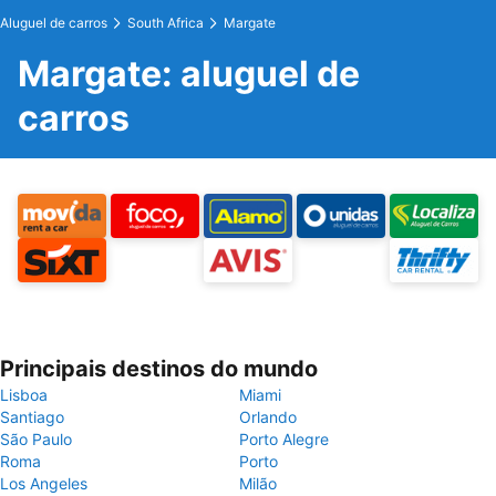
Aluguel de carros
South Africa
Margate
Margate: aluguel de
carros
Principais destinos do mundo
Lisboa
Miami
Santiago
Orlando
São Paulo
Porto Alegre
Roma
Porto
Los Angeles
Milão