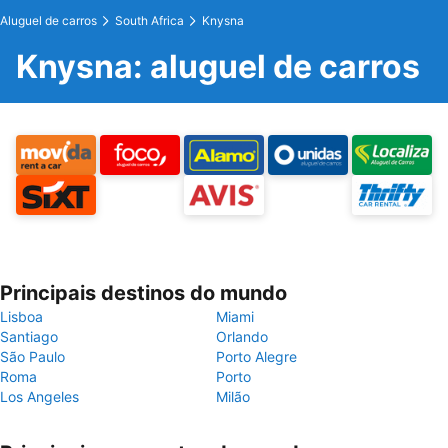
Aluguel de carros
South Africa
Knysna
Knysna: aluguel de carros
Principais destinos do mundo
Lisboa
Miami
Santiago
Orlando
São Paulo
Porto Alegre
Roma
Porto
Los Angeles
Milão