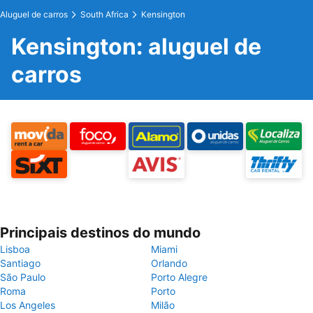
Aluguel de carros
South Africa
Kensington
Kensington: aluguel de
carros
Principais destinos do mundo
Lisboa
Miami
Santiago
Orlando
São Paulo
Porto Alegre
Roma
Porto
Los Angeles
Milão