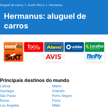
Aluguel de carros
South Africa
Hermanus
Hermanus: aluguel de
carros
Principais destinos do mundo
Lisboa
Miami
Santiago
Orlando
São Paulo
Porto Alegre
Roma
Porto
Los Angeles
Milão