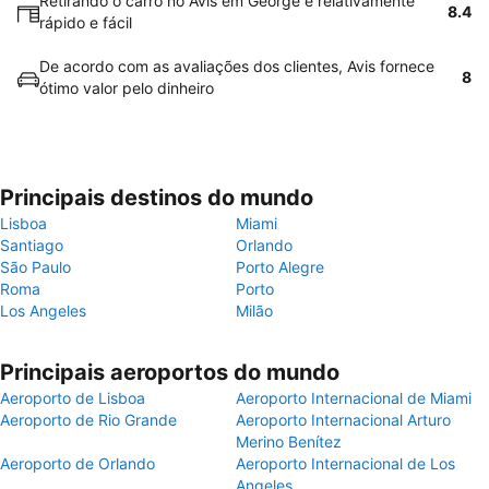
Retirando o carro no Avis em George é relativamente
8.4
rápido e fácil
De acordo com as avaliações dos clientes, Avis fornece
8
ótimo valor pelo dinheiro
Principais destinos do mundo
Lisboa
Miami
Santiago
Orlando
São Paulo
Porto Alegre
Roma
Porto
Los Angeles
Milão
Principais aeroportos do mundo
Aeroporto de Lisboa
Aeroporto Internacional de Miami
Aeroporto de Rio Grande
Aeroporto Internacional Arturo
Merino Benítez
Aeroporto de Orlando
Aeroporto Internacional de Los
Angeles