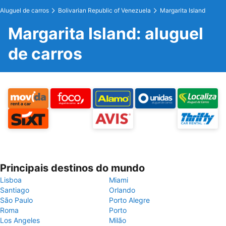
Aluguel de carros
Bolivarian Republic of Venezuela
Margarita Island
Margarita Island: aluguel
de carros
Principais destinos do mundo
Lisboa
Miami
Santiago
Orlando
São Paulo
Porto Alegre
Roma
Porto
Los Angeles
Milão