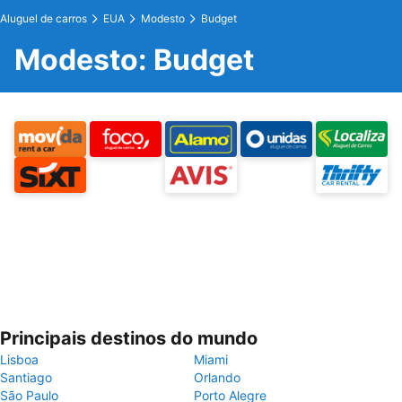
Aluguel de carros
EUA
Modesto
Budget
Modesto: Budget
Principais destinos do mundo
Lisboa
Miami
Santiago
Orlando
São Paulo
Porto Alegre