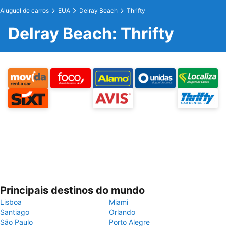
Aluguel de carros
EUA
Delray Beach
Thrifty
Delray Beach: Thrifty
Principais destinos do mundo
Lisboa
Miami
Santiago
Orlando
São Paulo
Porto Alegre