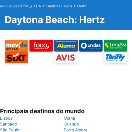
Aluguel de carros
EUA
Daytona Beach
Hertz
Daytona Beach: Hertz
Principais destinos do mundo
Lisboa
Miami
Santiago
Orlando
São Paulo
Porto Alegre