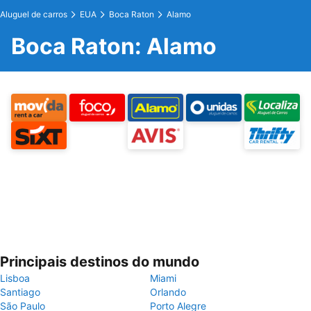
Aluguel de carros
EUA
Boca Raton
Alamo
Boca Raton: Alamo
Principais destinos do mundo
Lisboa
Miami
Santiago
Orlando
São Paulo
Porto Alegre