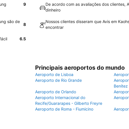
iung
9
De acordo com as avaliações dos clientes, A
dinheiro
iung são de
Nossos clientes disseram que Avis em Kaohsi
8
encontrar
ácil
6.5
Principais aeroportos do mundo
Aeroporto de Lisboa
Aeropor
Aeroporto de Rio Grande
Aeroport
Benítez
Aeroporto de Orlando
Aeropor
Aeroporto Internacional do
Aeropor
Recife/Guararapes - Gilberto Freyre
Aeroporto de Roma - Fiumicino
Aeropor