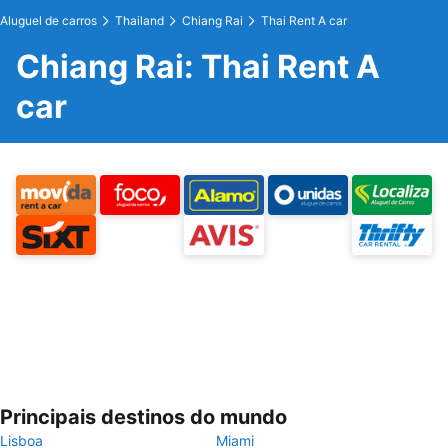
Aluguel de carros
Thailand
Chiang Rai
Thai Rent A car
Chiang Rai: Thai Rent A
car
Principais destinos do mundo
Lisboa
Miami