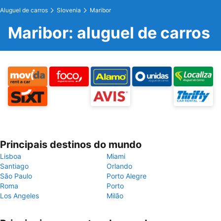
Aluguel de carros
Slovenia
Maribor
Maribor: aluguel de carros
Principais destinos do mundo
Lisboa
Miami
Santiago
Orlando
São Paulo
Porto Alegre
Roma
Porto
Los Angeles
Milão