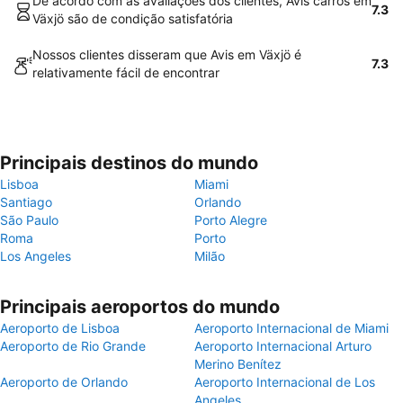
De acordo com as avaliações dos clientes, Avis carros em
7.3
Växjö são de condição satisfatória
Nossos clientes disseram que Avis em Växjö é
7.3
relativamente fácil de encontrar
Principais destinos do mundo
Lisboa
Miami
Santiago
Orlando
São Paulo
Porto Alegre
Roma
Porto
Los Angeles
Milão
Principais aeroportos do mundo
Aeroporto de Lisboa
Aeroporto Internacional de Miami
Aeroporto de Rio Grande
Aeroporto Internacional Arturo
Merino Benítez
Aeroporto de Orlando
Aeroporto Internacional de Los
Angeles