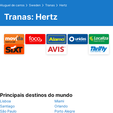
Aluguel de carros
Sweden
Tranas
Hertz
Tranas: Hertz
Principais destinos do mundo
Lisboa
Miami
Santiago
Orlando
São Paulo
Porto Alegre