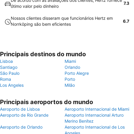
De acordo com as avaliações dos clientes, Hertz fornece
7.3
ótimo valor pelo dinheiro
Nossos clientes disseram que funcionários Hertz em
6.7
Norrköping são bem eficientes
Principais destinos do mundo
Lisboa
Miami
Santiago
Orlando
São Paulo
Porto Alegre
Roma
Porto
Los Angeles
Milão
Principais aeroportos do mundo
Aeroporto de Lisboa
Aeroporto Internacional de Miami
Aeroporto de Rio Grande
Aeroporto Internacional Arturo
Merino Benítez
Aeroporto de Orlando
Aeroporto Internacional de Los
Angeles