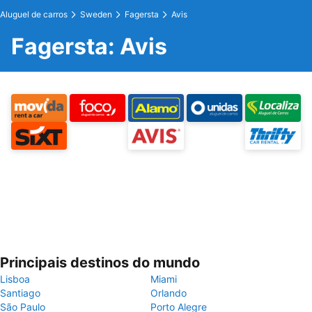
Aluguel de carros
Sweden
Fagersta
Avis
Fagersta: Avis
Principais destinos do mundo
Lisboa
Miami
Santiago
Orlando
São Paulo
Porto Alegre