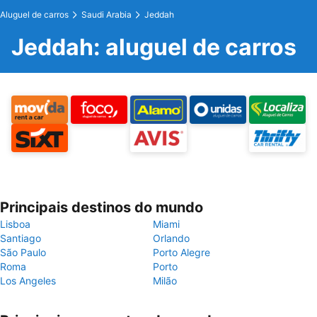
Aluguel de carros
Saudi Arabia
Jeddah
Jeddah: aluguel de carros
Principais destinos do mundo
Lisboa
Miami
Santiago
Orlando
São Paulo
Porto Alegre
Roma
Porto
Los Angeles
Milão