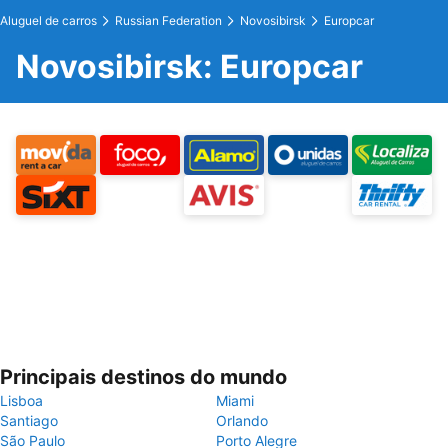
Aluguel de carros
Russian Federation
Novosibirsk
Europcar
Novosibirsk: Europcar
Principais destinos do mundo
Lisboa
Miami
Santiago
Orlando
São Paulo
Porto Alegre