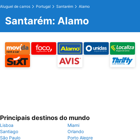
Aluguel de carros
Portugal
Santarém
Alamo
Santarém: Alamo
Principais destinos do mundo
Lisboa
Miami
Santiago
Orlando
São Paulo
Porto Alegre