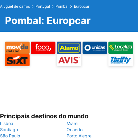
Aluguel de carros
Portugal
Pombal
Europcar
Pombal: Europcar
Principais destinos do mundo
Lisboa
Miami
Santiago
Orlando
São Paulo
Porto Alegre